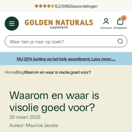
9,2
/
9362
beoordelingen
0
Account
Afrekenen
NU 25% korting op het hele assortiment. Lees meer.....
Home
Blog
Waarom en waar is visolie goed voor?
Waarom en waar is
visolie goed voor?
20 maart 2025
Auteur: Maurice Jacobs