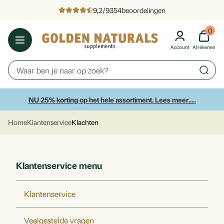
9,2
/
9354
beoordelingen
0
Account
Afrekenen
NU 25% korting op het hele assortiment. Lees meer.....
Direct naar de
inhoud
Home
Klantenservice
Klachten
Klantenservice menu
Klantenservice
Veelgestelde vragen