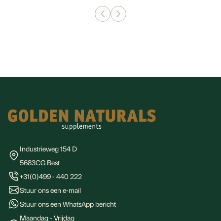
Footer
Industrieweg 154 D
5683CG Best
+31(0)499 - 440 222
Stuur ons een e-mail
Stuur ons een WhatsApp bericht
Maandag - Vrijdag