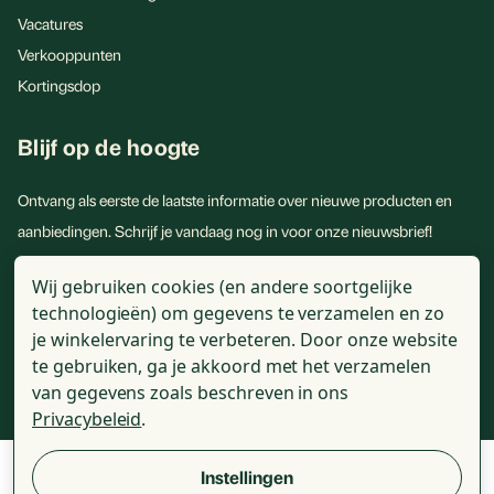
Vacatures
Verkooppunten
Kortingsdop
Blijf op de hoogte
Ontvang als eerste de laatste informatie over nieuwe producten en
aanbiedingen. Schrijf je vandaag nog in voor onze nieuwsbrief!
E-
Wij gebruiken cookies (en andere soortgelijke
mailadres
technologieën) om gegevens te verzamelen en zo
je winkelervaring te verbeteren.
Door onze website
te gebruiken, ga je akkoord met het verzamelen
van gegevens zoals beschreven in ons
Privacybeleid
.
Instellingen
© 2026 - Golden Naturals - Alle genoemde prijzen zijn incl. BTW