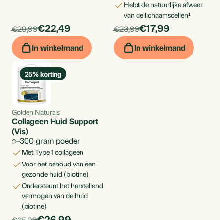
helpt de natuurlijke afweer
van de lichaamscellen¹
products.price_discounted:
products.price_di
Per
€22,49
Per
€17,99
products.price_default:
products.price_default:
€29,99
€23,99
stuk
stuk
In winkelmand
In winkelmand
25
% korting
Golden Naturals
Collageen Huid Support
(Vis)
300 gram poeder
met Type 1 collageen
voor het behoud van een
gezonde huid (biotine)
ondersteunt het herstellend
vermogen van de huid
(biotine)
products.price_discounted:
Per
€26,99
products.price_default:
€35,99