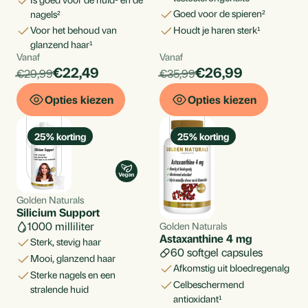
goed voor de spieren²
nagels²
voor het behoud van
houdt je haren sterk¹
glanzend haar¹
Vanaf
Vanaf
Per
Per
products.price_discounted:
products.price_di
€22,49
€26,99
products.price_default:
products.price_default:
€29,99
€35,99
stuk
stuk
Opties kiezen
Opties kiezen
25
% korting
25
% korting
Golden Naturals
Silicium Support
1000 milliliter
Golden Naturals
Astaxanthine 4 mg
sterk, stevig haar
60 softgel capsules
mooi, glanzend haar
afkomstig uit bloedregenalg
sterke nagels en een
celbeschermend
stralende huid
antioxidant¹