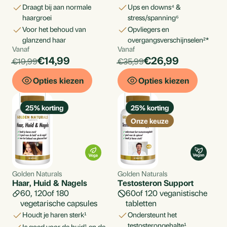
draagt bij aan normale
ups en downs⁴ &
haargroei
stress/spanning⁶
voor het behoud van
opvliegers en
glanzend haar
overgangsverschijnselen²*
Vanaf
Vanaf
Per
Per
products.price_discounted:
products.price_di
€14,99
€26,99
products.price_default:
products.price_default:
€19,99
€35,99
stuk
stuk
Opties kiezen
Opties kiezen
25
% korting
25
% korting
Onze keuze
Golden Naturals
Golden Naturals
Haar, Huid & Nagels
Testosteron Support
60
120
180
60
120
veganistische
vegetarische capsules
tabletten
houdt je haren sterk¹
ondersteunt het
testosterongehalte¹
is goed voor de huid¹ en de