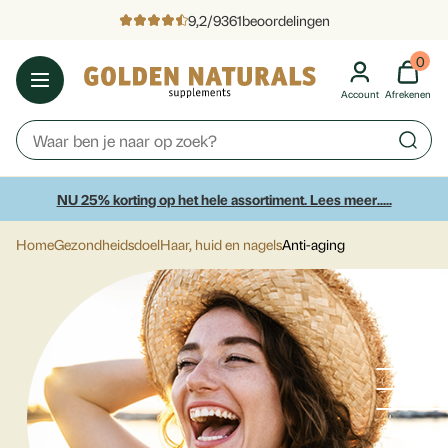
9,2
/
9361
beoordelingen
0
Account
Afrekenen
NU 25% korting op het hele assortiment. Lees meer.....
Home
Gezondheidsdoel
Haar, huid en nagels
Anti-aging