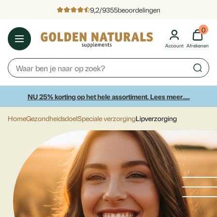
9,2
/
9355
beoordelingen
0
Account
Afrekenen
NU 25% korting op het hele assortiment. Lees meer.....
Home
Gezondheidsdoel
Speciale verzorging
Lipverzorging