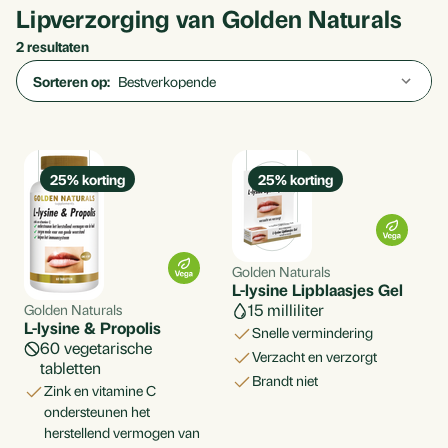
Lipverzorging van Golden Naturals
2 resultaten
Sorteren op:
25
% korting
25
% korting
Golden Naturals
L-lysine Lipblaasjes Gel
15 milliliter
Golden Naturals
L-lysine & Propolis
Snelle vermindering
60 vegetarische
Verzacht en verzorgt
tabletten
Brandt niet
zink en vitamine C
ondersteunen het
herstellend vermogen van