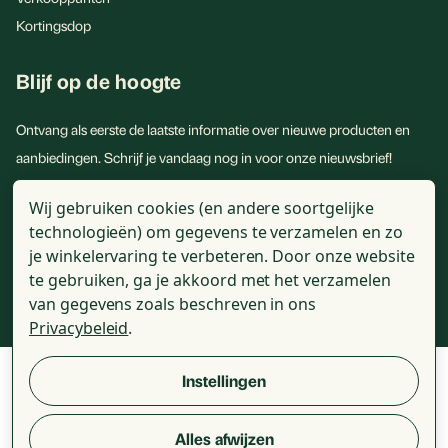
Kortingsdop
Blijf op de hoogte
Ontvang als eerste de laatste informatie over nieuwe producten en
aanbiedingen. Schrijf je vandaag nog in voor onze nieuwsbrief!
E-
Wij gebruiken cookies (en andere soortgelijke
mailadres
technologieën) om gegevens te verzamelen en zo
je winkelervaring te verbeteren.
Door onze website
te gebruiken, ga je akkoord met het verzamelen
van gegevens zoals beschreven in ons
Privacybeleid
.
© 2026 - Golden Naturals - Alle genoemde prijzen zijn incl. BTW
Instellingen
Alles afwijzen
Review voorwaarden
Algemene voorwaarden
Disclaimer