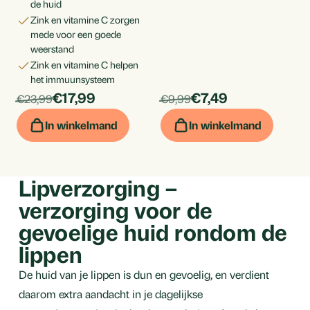
de huid
zink en vitamine C zorgen
mede voor een goede
weerstand
zink en vitamine C helpen
het immuunsysteem
products.price_discounted:
products.price_dis
Per
€17,99
Per
€7,49
products.price_default:
products.price_default:
€23,99
€9,99
stuk
stuk
In winkelmand
In winkelmand
Lipverzorging –
verzorging voor de
gevoelige huid rondom de
lippen
De huid van je lippen is dun en gevoelig, en verdient
daarom extra aandacht in je dagelijkse