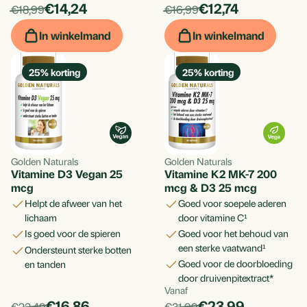
products.price_discounted:
products.price_d
Per
€14,24
Per
€12,74
products.price_default:
products.price_default:
€18,99
€16,99
stuk
stuk
In winkelmand
In winkelmand
25
% korting
25
% korting
Golden Naturals
Golden Naturals
Vitamine D3 Vegan 25
Vitamine K2 MK-7 200
mcg
mcg & D3 25 mcg
helpt de afweer van het
goed voor soepele aderen
lichaam
door vitamine C¹
is goed voor de spieren
goed voor het behoud van
een sterke vaatwand¹
ondersteunt sterke botten
Wat is vitamine D?
goed voor de doorbloeding
en tanden
Vitamine D speelt een onmisbare rol in het lichaam, vooral
door druivenpitextract*
Vanaf
Per
als het gaat om het behoud van sterke botten en tanden. Dit
products.price_discounted:
products.price_d
Per
€16,86
€23,99
products.price_default:
products.price_default:
€22,49
€31,99