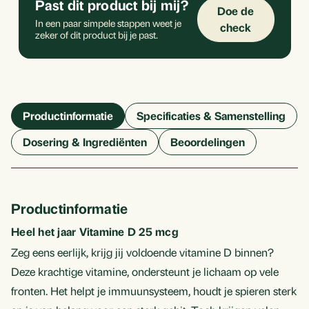
Past dit product bij mij?
Doe de
In een paar simpele stappen weet je
check
zeker of dit product bij je past.
Productinformatie
Specificaties & Samenstelling
Dosering & Ingrediënten
Beoordelingen
Productinformatie
Heel het jaar Vitamine D 25 mcg
Zeg eens eerlijk, krijg jij voldoende vitamine D binnen?
Deze krachtige vitamine, ondersteunt je lichaam op vele
fronten. Het helpt je immuunsysteem, houdt je spieren sterk