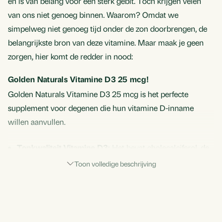
en is van belang voor een sterk gebit. Toch krijgen velen
van ons niet genoeg binnen. Waarom? Omdat we
simpelweg niet genoeg tijd onder de zon doorbrengen, de
belangrijkste bron van deze vitamine. Maar maak je geen
zorgen, hier komt de redder in nood:
Golden Naturals Vitamine D3 25 mcg!
Golden Naturals Vitamine D3 25 mcg is het perfecte
supplement voor degenen die hun vitamine D-inname
willen aanvullen.
Topkwaliteit Vitamine D3:
Het bevat cholecalciferol, de
vorm van vitamine D die je lichaam het beste kan
Toon volledige beschrijving
opnemen. Het werkt effectiever dan andere vormen,
zodat je de beste resultaten krijgt.
100% natuurlijke bron:
Onze vitamine D3 is gewonnen
uit schapenwolvet, een volledig natuurlijke en duurzame