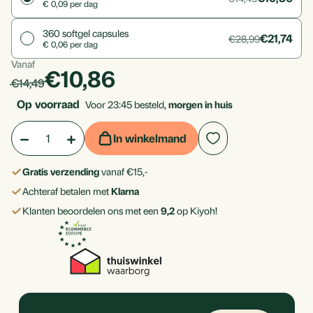
€ 0,09 per dag
360
softgel capsules
€21,74
€28,99
€ 0,06 per dag
Vanaf
Per
products.price_discounted
€10,86
products.price_default:
€14,49
stuk
Op voorraad
Voor 23:45 besteld,
morgen in huis
Aantal:
Hoeveelheid
Hoeveelheid
In winkelmand
verlagen
verhogen
Gratis verzending
vanaf €15,-
van
van
Achteraf betalen met
Klarna
Vitamine
Vitamine
Klanten beoordelen ons met een
9,2
op Kiyoh!
D3
D3
25
25
mcg
mcg