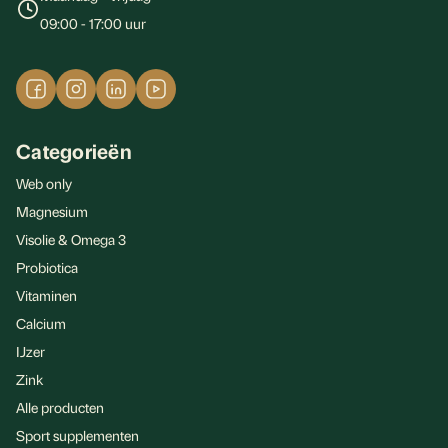
09:00 - 17:00 uur
Categorieën
Web only
Magnesium
Visolie & Omega 3
Probiotica
Vitaminen
Waarom krijgt vitamine D3 zoveel aandacht?
Calcium
In recente tijden is vitamine D3 steeds meer in de spotlight
IJzer
komen te staan, zowel onder gezondheidsexperts als bij het
Zink
algemene publiek. Een van de drijfveren achter deze
Alle producten
groeiende belangstelling is het onderscheidende vermogen
Sport supplementen