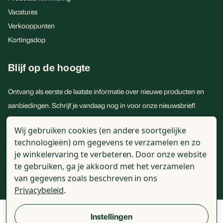
Vacatures
Duurzaam en natuurlijk
Verkooppunten
Onze vitamine D3 is duurzaam, want het wordt gewonnen
Kortingsdop
uit schapenwolvet - een volledig natuurlijke bron. Dit
betekent dat je niet alleen je vitamine D-niveau verhoogt,
Blijf op de hoogte
maar ook bijdraagt aan een duurzamere wereld.
Ontvang als eerste de laatste informatie over nieuwe producten en
Sterke botten, tanden en meer
aanbiedingen. Schrijf je vandaag nog in voor onze nieuwsbrief!
Bovendien is Golden Naturals Vitamine D3 25 mcg niet
E-
alleen goed voor je botten en tanden. Het ondersteunt ook
Wij gebruiken cookies (en andere soortgelijke
mailadres
technologieën) om gegevens te verzamelen en zo
je immuunsysteem en spierfunctie en helpt je lichaam om
je winkelervaring te verbeteren.
Door onze website
calcium beter op te nemen - een essentieel mineraal voor je
te gebruiken, ga je akkoord met het verzamelen
gezondheid.
van gegevens zoals beschreven in ons
Privacybeleid
.
Advies van de gezondheidsraad
Veel mensen, met name ouderen en zij die zelden buiten
Instellingen
© 2026 - Golden Naturals - Alle genoemde prijzen zijn incl. BTW