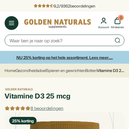
9,2
/
9362
beoordelingen
0
Account
Afrekenen
NU 25% korting op het hele assortiment. Lees meer.....
Vitamine D3 25 mcg
Home
Gezondheidsdoel
Spieren en gewrichten
Botten
Vitamine D3 25 mcg
8 beoordelingen
25
% korting