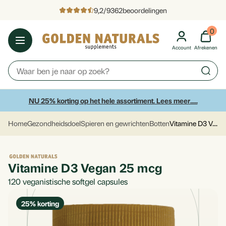
9,2
/
9362
beoordelingen
0
Account
Afrekenen
NU 25% korting op het hele assortiment. Lees meer.....
Vitamine D3 Vegan 25 mcg
Home
Gezondheidsdoel
Spieren en gewrichten
Botten
Vitamine D3 Vegan 25 mcg
120
veganistische softgel capsules
25
% korting