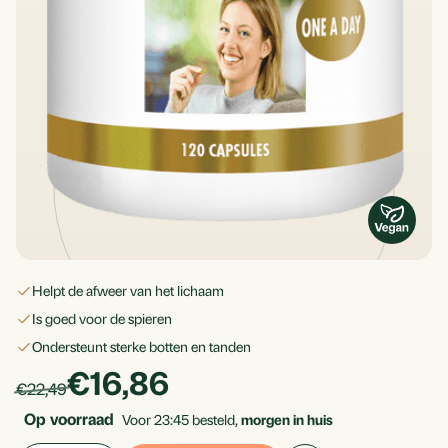
helpt de afweer van het lichaam
is goed voor de spieren
ondersteunt sterke botten en tanden
products.price_discounted
€16,86
Per
products.price_default:
€22,49
stuk
Op voorraad
Voor 23:45 besteld,
morgen in huis