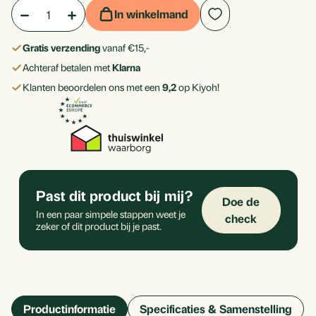
Aantal:
Hoeveelheid
Hoeveelheid
In winkelmand
verlagen
verhogen
Gratis verzending
vanaf €15,-
van
van
Achteraf betalen met
Klarna
Vitamine
Vitamine
Klanten beoordelen ons met een
9,2
op Kiyoh!
D3
D3
Vegan
Vegan
25
25
mcg
mcg
Past dit product bij mij?
Doe de
In een paar simpele stappen weet je
check
zeker of dit product bij je past.
Productinformatie
Specificaties & Samenstelling