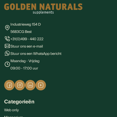
Industrieweg 154 D
5683CG Best
+31(0)499 - 440 222
Stuur ons een e-mail
Stuur ons een WhatsApp bericht
Hoe ondersteunt Vitamine D3 Vegan 25 mcg jouw
Maandag - Vrijdag
plantaardige reis naar welzijn?
09:00 - 17:00 uur
Heb je je ooit afgevraagd hoe je voldoende vitamine D kunt
binnenkrijgen zonder de zon? Met Vitamine D3 Vegan 25
mcg kun je de rijkdom van de zon in jouw dagelijkse
routine brengen, zelfs wanneer het buiten grijs en somber
is. Dit zorgvuldig geformuleerde supplement is een baken
Categorieën
van licht voor je gezondheid en welzijn.
Web only