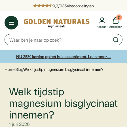
9,2
/
9354
beoordelingen
0
Account
Afrekenen
NU 25% korting op het hele assortiment. Lees meer.....
Home
Blog
Welk tijdstip magnesium bisglycinaat innemen?
Welk tijdstip
magnesium bisglycinaat
innemen?
1 juli 2026