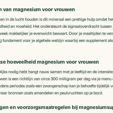
en van magnesium voor vrouwen
en in de lucht houden is dit mineraal een prettige hulp omdat he
heid en moeheid. Het ondersteunt de signaaloverdracht tussen
week makkelijker je evenwicht bewaart. Door je maaltijden te ver
ig fundament voor je algehele welzijn waarbij een supplement al
jkse hoeveelheid magnesium voor vrouwen
lijks nodig hebt hangt nauw samen met je leeftijd en de intensite
n is een richtlijn van circa 300 milligram per dag via je menu 
jdens periodes zoals een zwangerschap kan je behoefte tijdelijk
n naar bronnen zoals amandelen en peulvruchten op je bord.
ngen en voorzorgsmaatregelen bij magnesiumsu