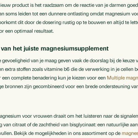
nieuw product is het raadzaam om de reactie van je darmen goed 
an soms leiden tot een dunnere ontlasting omdat magnesium voch
oorkomt dit door de dosering rustig op te bouwen en altijd te let
or een optimaal resultaat.
en van het juiste magnesiumsupplement
 gevoeligheid van je maag geven vaak de doorslag bij de keuze v
extra stoffen zoals vitamine b6 die de verwerking in je cellen 
oor een complete benadering kun je kiezen voor een
Multiple mag
e bronnen zijn gecombineerd voor een brede ondersteuning van
agnesium voor vrouwen draait om het luisteren naar de signalen va
 van citraat of de zachtheid van bisglycinaat: een natuurlijke aan
 vullen. Bekijk de mogelijkheden in ons assortiment op de
magne