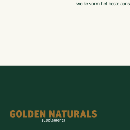
welke vorm het beste aanslu
Footer