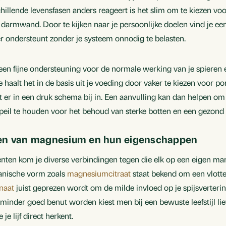
schillende levensfasen anders reageert is het slim om te kiezen vo
rmwand. Door te kijken naar je persoonlijke doelen vind je een v
r ondersteunt zonder je systeem onnodig te belasten.
s een fijne ondersteuning voor de normale werking van je spieren 
Je haalt het in de basis uit je voeding door vaker te kiezen voor 
 er in een druk schema bij in. Een aanvulling kan dan helpen om
 peil te houden voor het behoud van sterke botten en een gezond 
men van magnesium en hun eigenschappen
nten kom je diverse verbindingen tegen die elk op een eigen man
anische vorm zoals
magnesiumcitraat
staat bekend om een vlott
naat
juist geprezen wordt om de milde invloed op je spijsverter
 minder goed benut worden kiest men bij een bewuste leefstijl li
e lijf direct herkent.