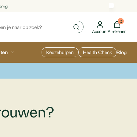
borg
0
Account
Afrekenen
cten
Keuzehulpen
Health Check
Blog
vrouwen?