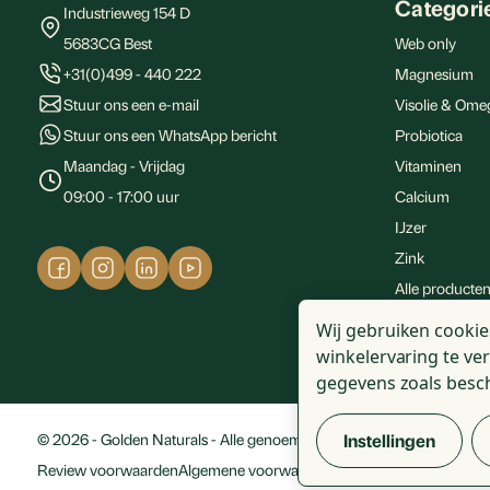
Categori
Industrieweg 154 D
5683CG Best
Web only
+31(0)499 - 440 222
Magnesium
Stuur ons een e-mail
Visolie & Ome
Stuur ons een WhatsApp bericht
Probiotica
Maandag - Vrijdag
Vitaminen
09:00 - 17:00 uur
Calcium
IJzer
Zink
Alle producte
Sport supple
Wij gebruiken cookie
winkelervaring te ve
gegevens zoals besc
Instellingen
© 2026 - Golden Naturals - Alle genoemde prijzen zijn incl. BTW
Review voorwaarden
Algemene voorwaarden
Disclaimer
Privacy stat