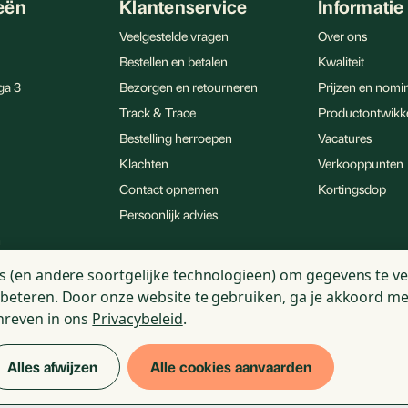
eën
Klantenservice
Informatie
Veelgestelde vragen
Over ons
Bestellen en betalen
Kwaliteit
ga 3
Bezorgen en retourneren
Prijzen en nomin
Track & Trace
Productontwikk
Bestelling herroepen
Vacatures
Klachten
Verkooppunten
Contact opnemen
Kortingsdop
Persoonlijk advies
n
menten
s (en andere soortgelijke technologieën) om gegevens te ve
rbeteren.
Door onze website te gebruiken, ga je akkoord me
hreven in ons
Privacybeleid
.
Alles afwijzen
Alle cookies aanvaarden
ement
Cookie statement