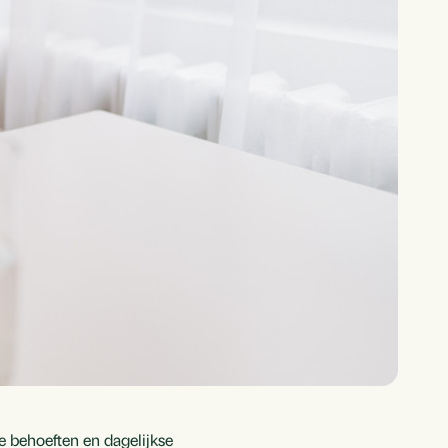
e behoeften en dagelijkse