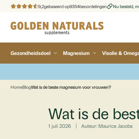
9,2
gebaseerd op
9354
beoordelingen
Nu besteld, mo
Gezondheidsdoel
Magnesium
Visolie & Omeg
Home
Blog
Wat is de beste magnesium voor vrouwen?
Wat is de be
1 juli 2026
Auteur: Maurice Jacobs