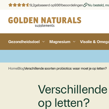
9,2
gebaseerd op
9361
beoordelingen
Nu besteld, mo
Gezondheidsdoel
Magnesium
Visolie & Omeg
Home
Blog
Verschillende soorten probiotica: waar moet je op letten?
Verschillende
op letten?