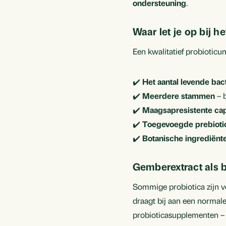
ondersteuning
.
Waar let je op bij 
Een kwalitatief probioticu
✔️
Het aantal levende bac
✔️
Meerdere stammen
– b
✔️
Maagsapresistente ca
✔️
Toegevoegde prebiotic
✔️
Botanische ingrediënt
Gemberextract als 
Sommige probiotica zijn v
draagt bij aan een normal
probioticasupplementen – 