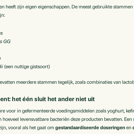
 en heeft zijn eigen eigenschappen. De meest gebruikte stammen 
jn:
us
us GG
m
ii
(een nuttige gistsoort)
tten meerdere stammen tegelijk, zoals combinaties van lactobac
t: het één sluit het ander niet uit
re voor in gefermenteerde voedingsmiddelen zoals yoghurt, kefir
alen hoeveel levensvatbare bacteriën deze producten bevatten. E
ijn, vooral als het gaat om
gestandaardiseerde doseringen
en