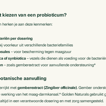
het kiezen van een probioticum
?
m herken je aan deze kenmerken:
teriën per dosering
ij voorkeur uit verschillende bacteriefamilies
psules
– voor bescherming tegen maagzuur
a of synbiotica
– vezels die dienen als voeding voor de bacterië
en
– zoals gemberextract voor aanvullende ondersteuning*
botanische aanvulling
errijkt met
gemberextract (Zingiber officinale)
. Gember onderste
e werking van het maag-darmkanaal.* Golden Naturals gebruikt 
altijd in een verantwoorde dosering en met zorg samengesteld.