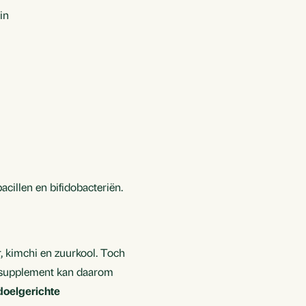
in
illen en bifidobacteriën.
, kimchi en zuurkool. Toch
en supplement kan daarom
doelgerichte