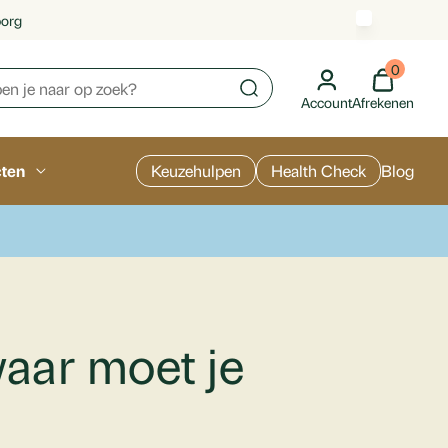
borg
0
Account
Afrekenen
cten
Keuzehulpen
Health Check
Blog
waar moet je