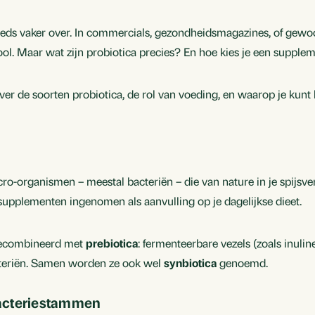
teeds vaker over. In commercials, gezondheidsmagazines, of gewo
ol. Maar wat zijn probiotica precies? En hoe kies je een suppleme
ver de soorten probiotica, de rol van voeding, en waarop je kunt l
?
cro-organismen – meestal bacteriën – die van nature in je spijsv
supplementen ingenomen als aanvulling op je dagelijkse dieet.
gecombineerd met
prebiotica
: fermenteerbare vezels (zoals inulin
teriën. Samen worden ze ook wel
synbiotica
genoemd.
acteriestammen