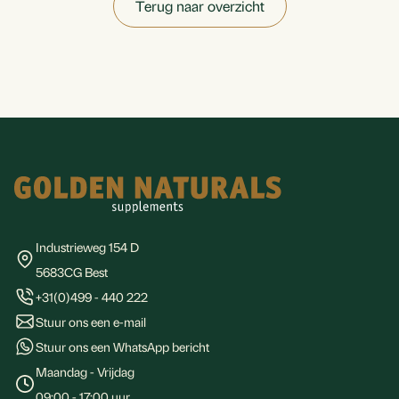
Terug naar overzicht
Footer
Industrieweg 154 D
5683CG Best
+31(0)499 - 440 222
Stuur ons een e-mail
Stuur ons een WhatsApp bericht
Maandag - Vrijdag
09:00 - 17:00 uur