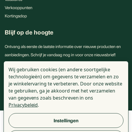
Verkooppunten
Kortingsdop
Blijf op de hoogte
Ontvang als eerste de laatste informatie over nieuwe producten en
aanbiedingen. Schrijf je vandaag nog in voor onze nieuwsbrief!
E-
Wij gebruiken cookies (en andere soortgelijke
mailadres
technologieën) om gegevens te verzamelen en zo
je winkelervaring te verbeteren.
Door onze website
te gebruiken, ga je akkoord met het verzamelen
van gegevens zoals beschreven in ons
Privacybeleid
.
© 2026 - Golden Naturals - Alle genoemde prijzen zijn incl. BTW
Instellingen