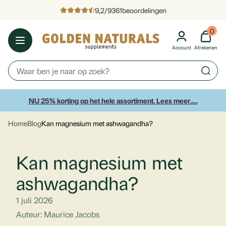
9,2
/
9361
beoordelingen
0
Account
Afrekenen
NU 25% korting op het hele assortiment. Lees meer.....
Home
Blog
Kan magnesium met ashwagandha?
Kan magnesium met
ashwagandha?
1 juli 2026
Auteur: Maurice Jacobs