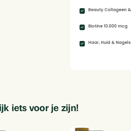
Aan nieuwe lijst to
Beauty Collageen &
 natuurlijke structuur van je
Biotine 10.000 mcg
tine, voor iedereen die op
Haar, Huid & Nagels
Annuleren
idveroudering begint te zien
 voor jou.
 een gezond uitziende huid,
 iets voor je zijn!