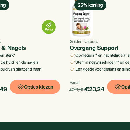
ing
25
% korting
s
Golden Naturals
d & Nagels
Overgang Support
ren sterk¹
opvliegers¹* en nachtelijk tran
 de huid¹ en de nagels²
stemmingswisselingen²* en de
ehoud van glanzend haar¹
een goede vochtbalans en silh
uid?
Vanaf
Per
rol in het onderhouden van een
Opties kiezen
Opt
ucts.price_discounted:
products.price_d
,49
€23,24
_default:
products.price_default:
€30,99
stuk
t het behoud van je huid door
een gezonde dosis biotine in
akkelijke manier om deze
n best uitziet.
ollageen minder efficiënt