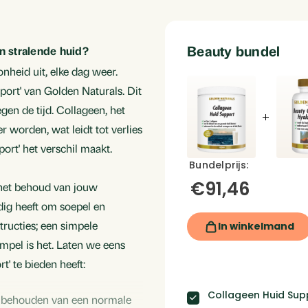
Beauty bundel
n stralende huid?
oonheid uit, elke dag weer.
port' van Golden Naturals. Dit
egen de tijd. Collageen, het
 worden, wat leidt tot verlies
port' het verschil maakt.
€91,46
 het behoud van jouw
dig heeft om soepel en
tructies; een simpele
mpel is het. Laten we eens
Toevoegen aan ve
' te bieden heeft:
Collageen Huid Supp
Aan standaard lijst
et behouden van een normale