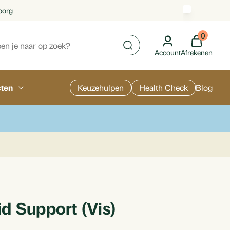
borg
0
Account
Afrekenen
cten
Keuzehulpen
Health Check
Blog
d Support (Vis)