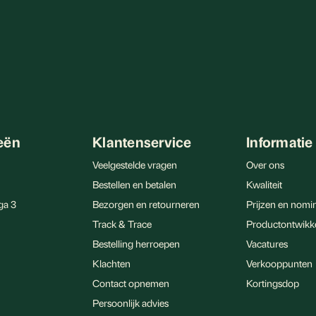
 gebruiken dat rijk is aan
e onderhouden. Het resultaat?
itziet. En dat allemaal op een
peelt een cruciale rol in de
wrichten. De keuze tussen
eën
Klantenservice
Informatie
actoren, waaronder
Veelgestelde vragen
Over ons
Bestellen en betalen
Kwaliteit
ga 3
Bezorgen en retourneren
Prijzen en nomin
elijk collageen, wat zou
Track & Trace
Productontwikk
t lichaam. Viscollageen bevat
Bestelling herroepen
Vacatures
Klachten
Verkooppunten
Contact opnemen
Kortingsdop
t de huid, botten en spieren
Persoonlijk advies