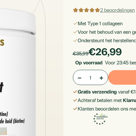
2 beoordelingen
met Type 1 collageen
voor het behoud van een g
ondersteunt het herstelle
products.p
€26,99
Per
products.price_default:
€35,99
stuk
Op voorraad
Voor 23:45 bes
Aantal:
Hoeveelheid
Hoeveelheid
verlagen
verhogen
Gratis verzending
vanaf €1
van
van
Achteraf betalen met
Klarn
Collageen
Collageen
Klanten beoordelen ons me
Huid
Huid
Support
Support
(Vis)
(Vis)