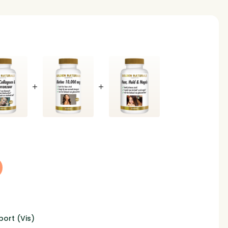
rlanglijst
ort (Vis)
 toevoegen