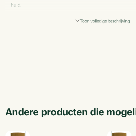
huid.
Stevigheid en soepelheid:
De samenstelling ondersteunt de
Toon volledige beschrijving
huid.
Gebruiksgemak:
Makkelijk in te passen in je dagelijkse rou
zoek is naar natuurlijke huidverzorging.
Geschikt voor iedereen:
Of je nu de eerste tekenen van hu
of je huid gewoon extra wil verwennen, dit supplement is er
Ontdek 'Collageen Huid Support' en omarm de schoonheid van
elke dag opnieuw.
Andere producten die mogelijk