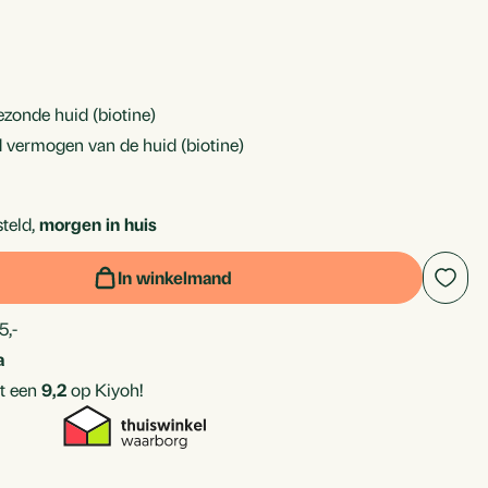
ezonde huid (biotine)
nd vermogen van de huid (biotine)
rice_discounted:
teld,
morgen in huis
In winkelmand
5,-
a
t een
9,2
op Kiyoh!