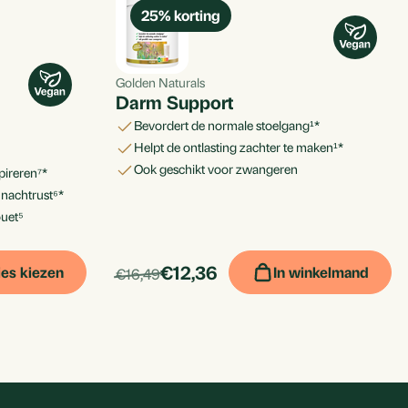
25
% korting
Golden Naturals
Darm Support
bevordert de normale stoelgang¹*
helpt de ontlasting zachter te maken¹*
ook geschikt voor zwangeren
spireren⁷*
 nachtrust⁶*
ouet⁵
products.price_discounted:
Per
€12,36
ies kiezen
In winkelmand
products.price_default:
€16,49
iscounted:
stuk