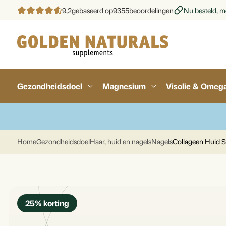
9,2
gebaseerd op
9355
beoordelingen
Nu besteld, mo
Gezondheidsdoel
Magnesium
Visolie & Omeg
Home
Gezondheidsdoel
Haar, huid en nagels
Nagels
Collageen Huid S
25
% korting