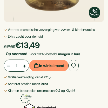
voor de cosmetische verzorging van zwem- & kinderwratjes
extra zacht voor de huid
products.price_discounted
€13,49
Per
products.price_default:
€17,99
stuk
Op voorraad
Voor 23:45 besteld,
morgen in huis
Aantal:
Hoeveelheid
Hoeveelheid
In winkelmand
verlagen
verhogen
Gratis verzending
vanaf €15,-
van
van
Achteraf betalen met
Klarna
Zwem-
Zwem-
Klanten beoordelen ons met een
9,2
op Kiyoh!
&
&
kinderwratjes
kinderwratjes