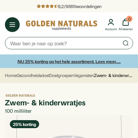
9,2
/
9361
beoordelingen
0
Account
Afrekenen
NU 25% korting op het hele assortiment. Lees meer.....
Zwem- & kinderwratjes
Home
Gezondheidsdoel
Doelgroepen
Veganisten
Zwem- & kinderwratjes
100
milliliter
25
% korting