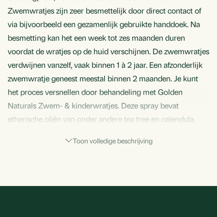
Toevoegen aan ver
Zwemwratjes zijn zeer besmettelijk door direct contact of
via bijvoorbeeld een gezamenlijk gebruikte handdoek. Na
Aan standaard lijst t
besmetting kan het een week tot zes maanden duren
voordat de wratjes op de huid verschijnen. De zwemwratjes
Aan nieuwe lijst toev
verdwijnen vanzelf, vaak binnen 1 à 2 jaar. Een afzonderlijk
zwemwratje geneest meestal binnen 2 maanden. Je kunt
het proces versnellen door behandeling met Golden
Naturals Zwem- & kinderwratjes. Deze spray bevat
Annule
etherische oliën van onder andere tea tree en calendula.
Deze combinatie verzacht en herstelt de huid en is zeer
Bekijk verlan
Toon volledige beschrijving
effectief voor de cosmetische verzorging van alle zwem- en
kinderwratjes.
Footer