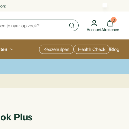
borg
0
Account
Afrekenen
cten
Keuzehulpen
Health Check
Blog
ok Plus