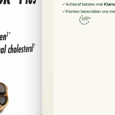
Achteraf betalen met
Klarn
Zwarte
Zwarte
Klanten beoordelen ons me
Knoflook
Knoflook
Plus
Plus