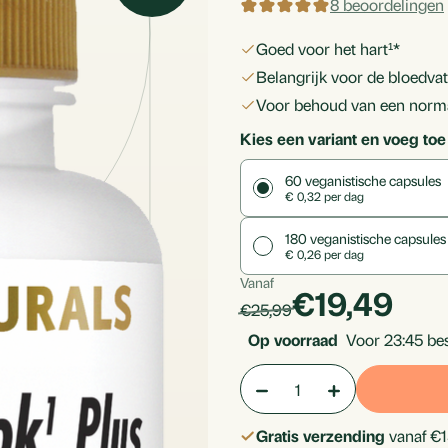
8 beoordelingen
goed voor het hart¹*
belangrijk voor de bloedva
voor behoud van een norma
Kies een variant en voeg toe
60
veganistische capsules
€ 0,32 per dag
180
veganistische capsules
€ 0,26 per dag
Vanaf
Per
products.p
€19,49
products.price_default:
€25,99
stuk
Op voorraad
Voor 23:45 bes
Aantal:
Hoeveelheid
Hoeveelheid
verlagen
verhogen
Gratis verzending
vanaf €1
van
van