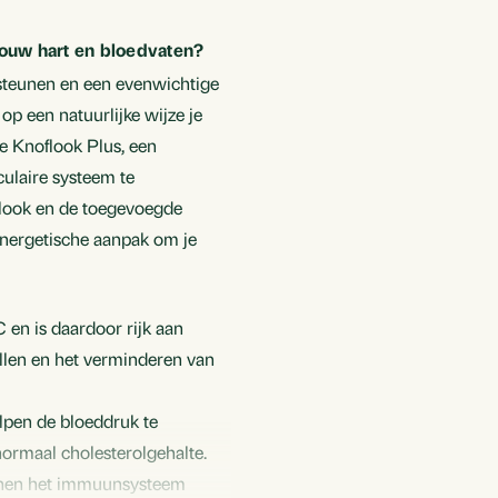
jouw hart en bloedvaten?
Toevoegen aan ve
steunen en een evenwichtige
p een natuurlijke wijze je
Aan standaard lijst
e Knoflook Plus, een
Aan nieuwe lijst to
ulaire systeem te
flook en de toegevoegde
ynergetische aanpak om je
Annuleren
 en is daardoor rijk aan
llen en het verminderen van
lpen de bloeddruk te
ormaal cholesterolgehalte.
nnen het immuunsysteem