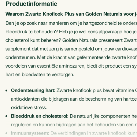
Productinformatie
Waarom Zwarte Knoflook Plus van Golden Naturals voor 
Ben je op zoek naar manieren om je hartgezondheid te onder
bloeddruk te behouden? Heb je je wel eens afgevraagd hoe je o
cholesterol kunt beheren? Golden Naturals presenteert Zwart
supplement dat met zorg is samengesteld om jouw cardiovasc
ondersteunen. Met de kracht van gefermenteerde zwarte kno
voordelen van essentiële aminozuren, biedt dit product een s
hart en bloedvaten te verzorgen.
Ondersteuning hart:
Zwarte knoflook plus bevat vitamine C
antioxidanten die bijdragen aan de bescherming van hartce
oxidatieve stress.
Bloeddruk en cholesterol:
De natuurlijke componenten he
reguleren en kunnen bijdragen aan het behouden van een n
Immuunsysteem:
De verbindingen in zwarte knoflook ku