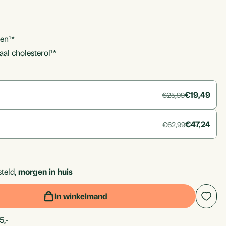
ten¹*
al cholesterol¹*
€19,49
€25,99
€47,24
€62,99
rice_discounted:
teld,
morgen in huis
In winkelmand
5,-