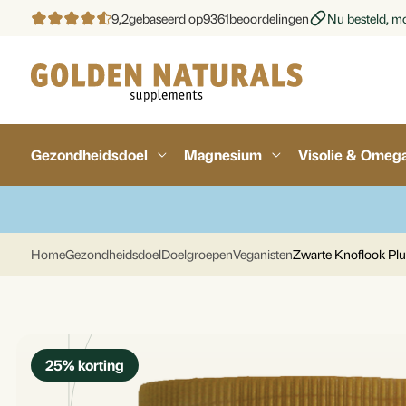
9,2
gebaseerd op
9361
beoordelingen
Nu besteld, mo
Gezondheidsdoel
Magnesium
Visolie & Omeg
Home
Gezondheidsdoel
Doelgroepen
Veganisten
Zwarte Knoflook Plu
25
% korting