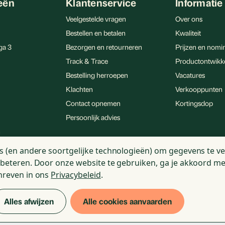
eën
Klantenservice
Informatie
Veelgestelde vragen
Over ons
Bestellen en betalen
Kwaliteit
ga 3
Bezorgen en retourneren
Prijzen en nomin
en aantal sleutelfactoren die
Track & Trace
Productontwikk
e mensen. Het rijpingsproces
Bestelling herroepen
Vacatures
leerde omstandigheden wordt
Klachten
Verkooppunten
te maar maakt ook andere
Contact opnemen
Kortingsdop
mvatten S-allylcysteïne, dat
Persoonlijk advies
het balanceren van het
n
menten
s (en andere soortgelijke technologieën) om gegevens te ve
rbeteren.
Door onze website te gebruiken, ga je akkoord me
nolen dan zijn rauwe variant,
hreven in ons
Privacybeleid
.
aatgezondheid. Deze
 aan de verbetering van de
Alles afwijzen
Alle cookies aanvaarden
esultaat is een robuuster
ement
Cookie statement
 van stress en veroudering.