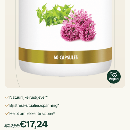
natuurlijke rustgever*
bij stress-situaties/spanning*
helpt om lekker te slapen*
products.price_discounted
€17,24
Per
products.price_default:
€22,99