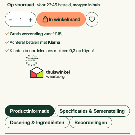
stuk
Op voorraad
Voor 23:45 besteld,
morgen in huis
Aantal:
Hoeveelheid
Hoeveelheid
In winkelmand
verlagen
verhogen
Gratis verzending
vanaf €15,-
van
van
Achteraf betalen met
Klarna
Valeriaan
Valeriaan
Klanten beoordelen ons met een
9,2
op Kiyoh!
1600
1600
mg
mg
Productinformatie
Specificaties & Samenstelling
Dosering & Ingrediënten
Beoordelingen