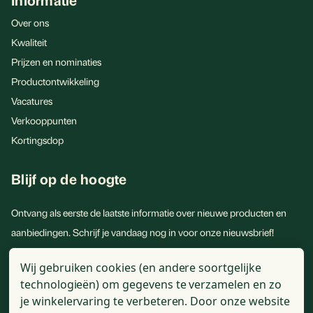
eigenschappen, draagt zink bij aan de normale cognitieve
Over ons
functie en helpt bij het behouden van een gezonde
Kwaliteit
gemoedstoestand, vooral in stressvolle situaties.
Prijzen en nominaties
Productontwikkeling
Vacatures
Verkooppunten
Kortingsdop
Blijf op de hoogte
Ontvang als eerste de laatste informatie over nieuwe producten en
aanbiedingen. Schrijf je vandaag nog in voor onze nieuwsbrief!
E-
Wij gebruiken cookies (en andere soortgelijke
mailadres
technologieën) om gegevens te verzamelen en zo
je winkelervaring te verbeteren.
Door onze website