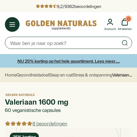
9,2
/
9362
beoordelingen
0
Account
Afrekenen
NU 25% korting op het hele assortiment. Lees meer.....
Valeriaan 1600 mg
Home
Gezondheidsdoel
Slaap en rust
Stress & ontspanning
Valeriaan 1600 mg
60
veganistische capsules
8 beoordelingen
25
% korting