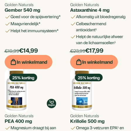
Aan standaard lijst t
Golden Naturals
Golden Naturals
Geschikt voor gebruik overdag zonder slaperigheid te
Gember 540 mg
Astaxanthine 4 mg
veroorzaken.
Aan nieuwe lijst toev
goed voor de spijsvertering*
afkomstig uit bloedregenalg
Een rijke historie als natuurlijke rustgever, ondersteund
maagvriendelijk*
celbeschermend
door hedendaags gebruik.
antioxidant¹
helpt het immuunsysteem*
helpt de natuurlijke afweer
van de lichaamscellen¹
products.price_discounted:
products.price_d
Per
€14,99
Per
€17,99
products.price_default:
products.price_default:
€19,99
€23,99
Annule
stuk
stuk
In winkelmand
In winkelmand
Bekijk verlan
25
% korting
25
% korting
Golden Naturals
Golden Naturals
Wat maakt Valeriaan een bijzondere keuze voor
PEA 400 mg
Krillolie 500 mg
natuurlijke rust?
magnesium draagt bij aan
omega 3-vetzuren EPA¹ en