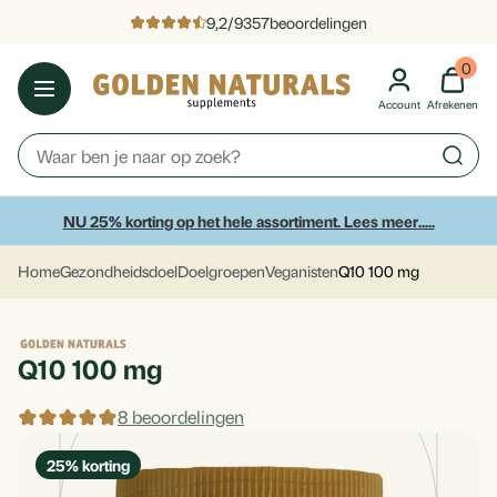
9,2
/
9357
beoordelingen
0
Account
Afrekenen
NU 25% korting op het hele assortiment. Lees meer.....
Home
Gezondheidsdoel
Doelgroepen
Veganisten
Q10 100 mg
Q10 100 mg
8 beoordelingen
25
% korting