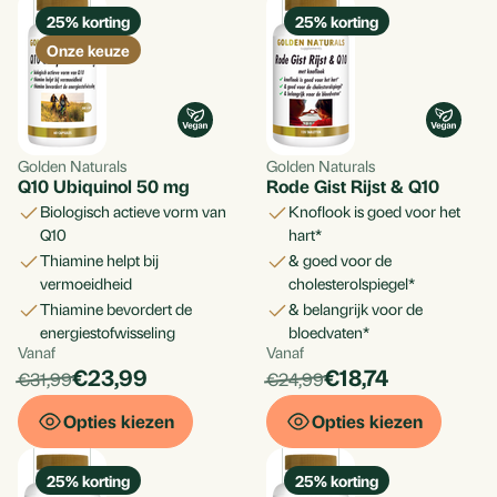
25
% korting
25
% korting
Toevoegen aan ver
Onze keuze
Aan standaard lijst t
Aan nieuwe lijst toev
Golden Naturals
Golden Naturals
Q10 Ubiquinol 50 mg
Rode Gist Rijst & Q10
biologisch actieve vorm van
knoflook is goed voor het
Q10
hart*
thiamine helpt bij
& goed voor de
Annule
vermoeidheid
cholesterolspiegel*
thiamine bevordert de
& belangrijk voor de
energiestofwisseling
bloedvaten*
Bekijk verlan
Vanaf
Vanaf
Per
Per
products.price_discounted:
products.price_d
€23,99
€18,74
products.price_default:
products.price_default:
€31,99
€24,99
stuk
stuk
Opties kiezen
Opties kiezen
25
% korting
25
% korting