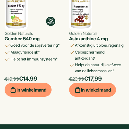
Golden Naturals
Golden Naturals
Gember 540 mg
Astaxanthine 4 mg
goed voor de spijsvertering*
afkomstig uit bloedregenalg
maagvriendelijk*
celbeschermend
antioxidant¹
helpt het immuunsysteem*
helpt de natuurlijke afweer
van de lichaamscellen¹
products.price_discounted:
products.price_d
Per
€14,99
Per
€17,99
products.price_default:
products.price_default:
€19,99
€23,99
stuk
stuk
In winkelmand
In winkelmand