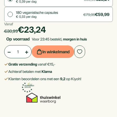
€ 0,39 per dag
180
veganistische capsules
€59,99
€79,99
€ 0,33 per dag
Vanaf
Per
products.price_discounted
€23,24
products.price_default:
€30,99
stuk
Op voorraad
Voor 23:45 besteld,
morgen in huis
Aantal:
Hoeveelheid
Hoeveelheid
In winkelmand
verlagen
verhogen
Gratis verzending
vanaf €15,-
van
van
Achteraf betalen met
Klarna
Q10
Q10
Klanten beoordelen ons met een
9,2
op Kiyoh!
100
100
mg
mg