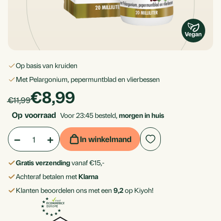
op basis van kruiden
met Pelargonium, pepermuntblad en vlierbessen
products.price_discounted
€8,99
Per
products.price_default:
€11,99
stuk
Op voorraad
Voor 23:45 besteld,
morgen in huis
Aantal:
Hoeveelheid
Hoeveelheid
In winkelmand
verlagen
verhogen
Gratis verzending
vanaf €15,-
van
van
Achteraf betalen met
Klarna
Neusspray
Neusspray
Klanten beoordelen ons met een
9,2
op Kiyoh!