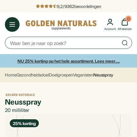
9,2
/
9362
beoordelingen
0
Account
Afrekenen
NU 25% korting op het hele assortiment. Lees meer.....
Home
Gezondheidsdoel
Doelgroepen
Veganisten
Neusspray
Neusspray
20
milliliter
25
% korting