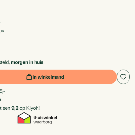
*
¹*
rice_discounted:
teld,
morgen in huis
In winkelmand
5,-
a
t een
9,2
op Kiyoh!