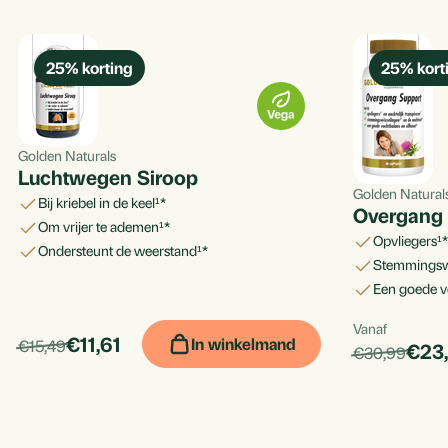
25
% korting
25
% kort
Golden Naturals
Luchtwegen Siroop
Golden Natural
bij kriebel in de keel¹*
Overgang 
om vrijer te ademen¹*
opvliegers¹
ondersteunt de weerstand¹*
stemmingsw
een goede v
Vanaf
Per
products.price_discounted:
Per
€11,61
In winkelmand
products.price_default:
€15,49
prod
€23
products.price
€30,99
stuk
stuk