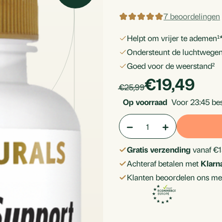
7 beoordelingen
helpt om vrijer te ademen¹
ondersteunt de luchtwegen
goed voor de weerstand²
products.p
€19,49
Per
products.price_default:
€25,99
stuk
Op voorraad
Voor 23:45 bes
Aantal:
Hoeveelheid
Hoeveelheid
verlagen
verhogen
Gratis verzending
vanaf €1
van
van
Achteraf betalen met
Klarn
Luchtwegen
Luchtwegen
Klanten beoordelen ons me
Support
Support