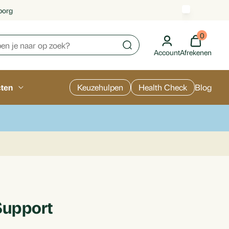
borg
0
Account
Afrekenen
cten
Keuzehulpen
Health Check
Blog
upport