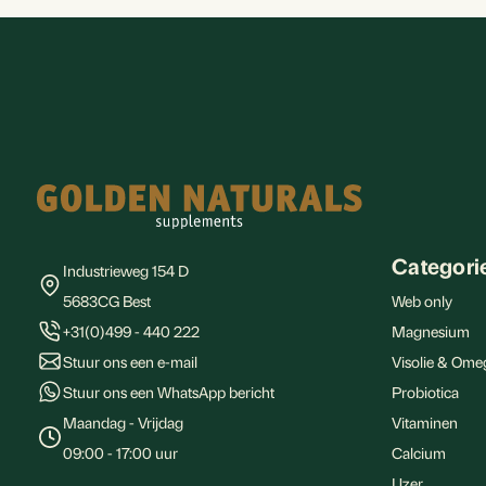
Footer
Categori
Industrieweg 154 D
5683CG Best
Web only
+31(0)499 - 440 222
Magnesium
Stuur ons een e-mail
Visolie & Ome
Stuur ons een WhatsApp bericht
Probiotica
Maandag - Vrijdag
Vitaminen
09:00 - 17:00 uur
Calcium
IJzer