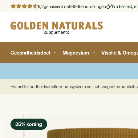
9,2
gebaseerd op
9356
beoordelingen
Nu besteld, mo
Gezondheidsdoel
Magnesium
Visolie & Omeg
Home
Gezondheidsdoel
Immuunsysteem en luchtwegen
Immuniteit
L
25
% korting