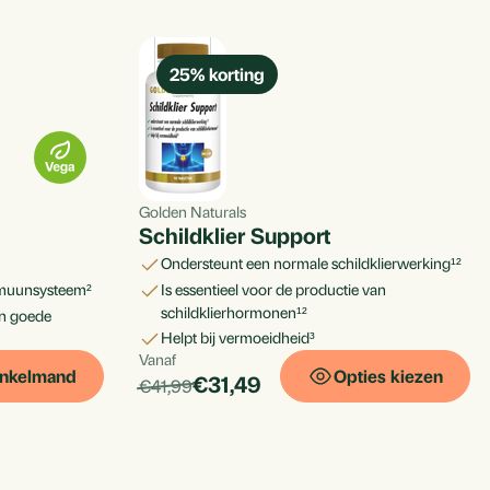
25
% korting
Golden Naturals
Schildklier Support
ondersteunt een normale schildklierwerking¹²
immuunsysteem²
is essentieel voor de productie van
schildklierhormonen¹²
helpt bij vermoeidheid³
Vanaf
Per
iscounted:
inkelmand
Opties kiezen
products.price_discounted:
€31,49
products.price_default:
€41,99
stuk