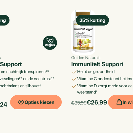
ing
25
% korting
s
Golden Naturals
Support
Immuniteit Support
* en nachtelijk transpireren⁷*
helpt de gezondheid
isselingen²* en de nachtrust⁶*
vitamine C ondersteunt het 
ochtbalans en silhouet⁵
vitamine D zorgt mede voor een goede
weerstand¹
products.price_d
Per
€26,99
Opties kiezen
In w
products.price_default:
€35,99
ucts.price_discounted:
,24
_default:
stuk