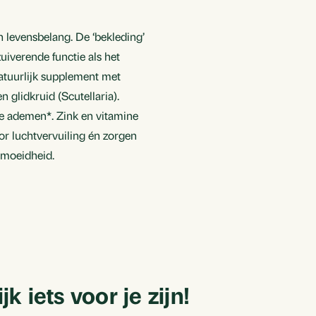
Aan standaard lijst
n levensbelang. De ‘bekleding’
Aan nieuwe lijst to
zuiverende functie als het
atuurlijk supplement met
 glidkruid (Scutellaria).
e ademen*. Zink en vitamine
Annuleren
or luchtvervuiling én zorgen
rmoeidheid.
 iets voor je zijn!