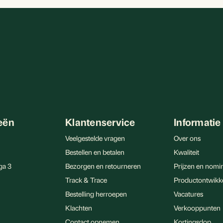
eën
Klantenservice
Informatie
Veelgestelde vragen
Over ons
Bestellen en betalen
Kwaliteit
ga 3
Bezorgen en retourneren
Prijzen en nomin
Track & Trace
Productontwikk
Bestelling herroepen
Vacatures
Klachten
Verkooppunten
Contact opnemen
Kortingsdop