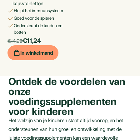
kauwtabletten
helpt het immuunsysteem
goed voor de spieren
ondersteunt de tanden en
botten
products.price_discounted:
Per
€11,24
products.price_default:
€14,99
stuk
In winkelmand
Ontdek de voordelen van
onze
voedingssupplementen
voor kinderen
Het welzijn van je kinderen staat altijd voorop, en het
ondersteunen van hun groei en ontwikkeling met de
juiste voedingssupplementen kan een waardevolle