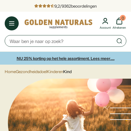
9,2
/
9362
beoordelingen
0
Account
Afrekenen
NU 25% korting op het hele assortiment. Lees meer.....
Home
Gezondheidsdoel
Kinderen
Kind