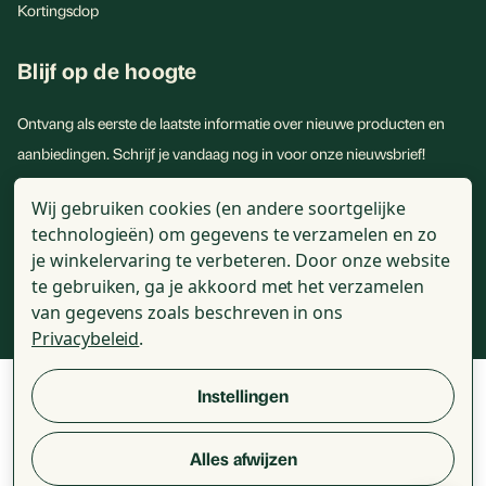
Kortingsdop
Blijf op de hoogte
Ontvang als eerste de laatste informatie over nieuwe producten en
aanbiedingen. Schrijf je vandaag nog in voor onze nieuwsbrief!
E-
Wij gebruiken cookies (en andere soortgelijke
mailadres
technologieën) om gegevens te verzamelen en zo
je winkelervaring te verbeteren.
Door onze website
te gebruiken, ga je akkoord met het verzamelen
van gegevens zoals beschreven in ons
Privacybeleid
.
© 2026 - Golden Naturals - Alle genoemde prijzen zijn incl. BTW
Instellingen
Alles afwijzen
Review voorwaarden
Algemene voorwaarden
Disclaimer