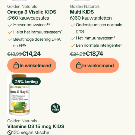
Golden Naturals
Golden Naturals
Omega 3 Visolie KIDS
Multi KIDS
60 kauwcapsules
60 kauwtabletten
hersenbouwsteen¹*
ondersteunt een normale
groei¹
helpt het immuunsysteem³
het immuunsysteem²
bevat hoge dosering DHA
een normale intelligentie³
en EPA
products.price_discounted:
products.price_di
Per
€14,24
Per
€18,74
products.price_default:
products.price_default:
€18,99
€24,99
stuk
stuk
In winkelmand
In winkelmand
25
% korting
Golden Naturals
Vitamine D3 15 mcg KIDS
120 veganistische