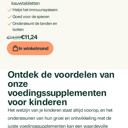
kauwtabletten
helpt het immuunsysteem
goed voor de spieren
ondersteunt de tanden en
botten
products.price_discounted:
Per
€11,24
products.price_default:
€14,99
stuk
In winkelmand
Ontdek de voordelen van
onze
voedingssupplementen
voor kinderen
Het welzijn van je kinderen staat altijd voorop, en het
ondersteunen van hun groei en ontwikkeling met de
juiste voedingssupplementen kan een waardevolle