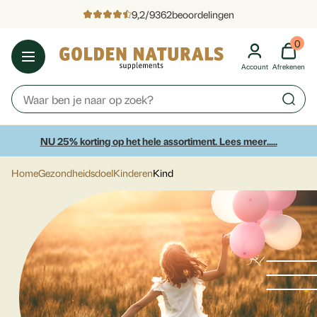
9,2
/
9362
beoordelingen
0
Account
Afrekenen
NU 25% korting op het hele assortiment. Lees meer.....
Home
Gezondheidsdoel
Kinderen
Kind