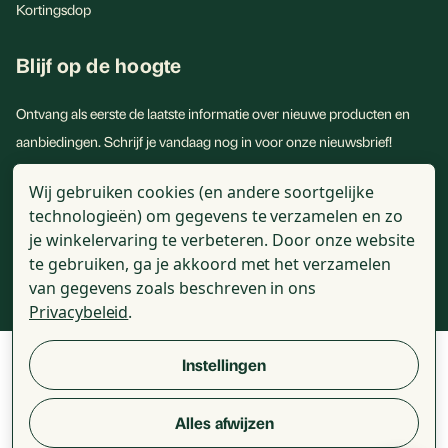
Kortingsdop
Blijf op de hoogte
Ontvang als eerste de laatste informatie over nieuwe producten en
aanbiedingen. Schrijf je vandaag nog in voor onze nieuwsbrief!
E-
Wij gebruiken cookies (en andere soortgelijke
mailadres
technologieën) om gegevens te verzamelen en zo
je winkelervaring te verbeteren.
Door onze website
te gebruiken, ga je akkoord met het verzamelen
van gegevens zoals beschreven in ons
Privacybeleid
.
© 2026 - Golden Naturals - Alle genoemde prijzen zijn incl. BTW
Instellingen
Alles afwijzen
Review voorwaarden
Algemene voorwaarden
Disclaimer