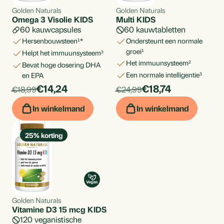
Golden Naturals
Golden Naturals
Omega 3 Visolie KIDS
Multi KIDS
60 kauwcapsules
60 kauwtabletten
hersenbouwsteen¹*
ondersteunt een normale
groei¹
helpt het immuunsysteem³
het immuunsysteem²
bevat hoge dosering DHA
een normale intelligentie³
en EPA
products.price_discounted:
products.price_di
Per
€14,24
Per
€18,74
products.price_default:
products.price_default:
€18,99
€24,99
stuk
stuk
In winkelmand
In winkelmand
25
% korting
Golden Naturals
Vitamine D3 15 mcg KIDS
120 veganistische