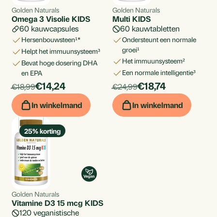
Golden Naturals
Golden Naturals
Omega 3 Visolie KIDS
Multi KIDS
60 kauwcapsules
60 kauwtabletten
hersenbouwsteen¹*
ondersteunt een normale
groei¹
helpt het immuunsysteem³
het immuunsysteem²
bevat hoge dosering DHA
een normale intelligentie³
en EPA
products.price_discounted:
products.price_di
Per
€14,24
Per
€18,74
products.price_default:
products.price_default:
€18,99
€24,99
stuk
stuk
In winkelmand
In winkelmand
25
% korting
Golden Naturals
Vitamine D3 15 mcg KIDS
120 veganistische