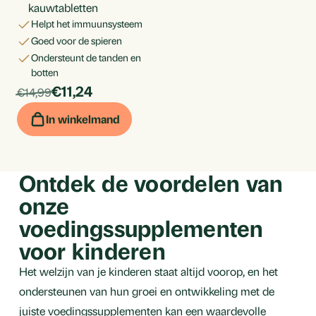
kauwtabletten
helpt het immuunsysteem
goed voor de spieren
ondersteunt de tanden en
botten
products.price_discounted:
Per
€11,24
products.price_default:
€14,99
stuk
In winkelmand
Ontdek de voordelen van
onze
voedingssupplementen
voor kinderen
Het welzijn van je kinderen staat altijd voorop, en het
ondersteunen van hun groei en ontwikkeling met de
juiste voedingssupplementen kan een waardevolle