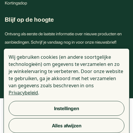
Kortingsdop
Blijf op de hoogte
Ontvang als eerste de laatste informatie over nieuwe producten en
aanbiedingen. Schrijf je vandaag nog in voor onze nieuwsbrief!
E-
Wij gebruiken cookies (en andere soortgelijke
mailadres
technologieën) om gegevens te verzamelen en zo
je winkelervaring te verbeteren.
Door onze website
te gebruiken, ga je akkoord met het verzamelen
van gegevens zoals beschreven in ons
Privacybeleid
.
© 2026 - Golden Naturals - Alle genoemde prijzen zijn incl. BTW
Instellingen
Alles afwijzen
Review voorwaarden
Algemene voorwaarden
Disclaimer