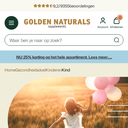
9,2
/
9355
beoordelingen
0
Account
Afrekenen
NU 25% korting op het hele assortiment. Lees meer.....
Home
Gezondheidsdoel
Kinderen
Kind