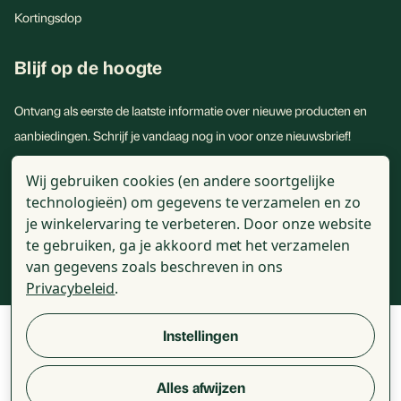
Kortingsdop
Blijf op de hoogte
Ontvang als eerste de laatste informatie over nieuwe producten en
aanbiedingen. Schrijf je vandaag nog in voor onze nieuwsbrief!
E-
Wij gebruiken cookies (en andere soortgelijke
mailadres
technologieën) om gegevens te verzamelen en zo
je winkelervaring te verbeteren.
Door onze website
te gebruiken, ga je akkoord met het verzamelen
van gegevens zoals beschreven in ons
Privacybeleid
.
Instellingen
© 2026 - Golden Naturals - Alle genoemde prijzen zijn incl. BTW
Alles afwijzen
Review voorwaarden
Algemene voorwaarden
Disclaimer