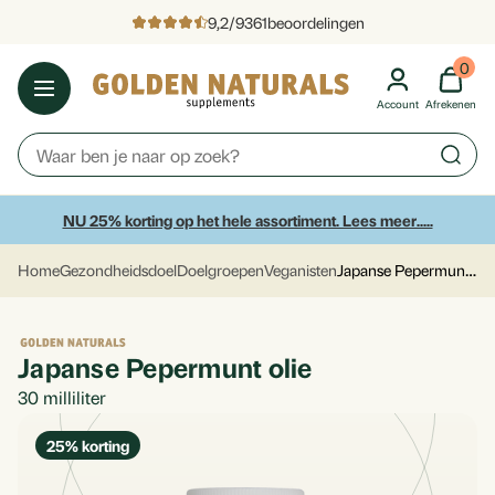
9,2
/
9361
beoordelingen
0
Account
Afrekenen
NU 25% korting op het hele assortiment. Lees meer.....
Japanse Pepermunt olie
Home
Gezondheidsdoel
Doelgroepen
Veganisten
Japanse Pepermunt olie
30
milliliter
25
% korting