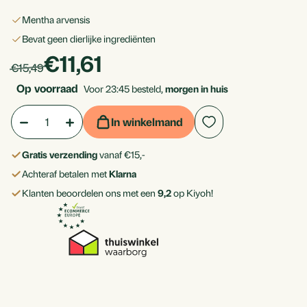
Mentha arvensis
bevat geen dierlijke ingrediënten
products.price_discounted
€11,61
Per
products.price_default:
€15,49
stuk
Op voorraad
Voor 23:45 besteld,
morgen in huis
Aantal:
Hoeveelheid
Hoeveelheid
In winkelmand
verlagen
verhogen
Gratis verzending
vanaf €15,-
van
van
Achteraf betalen met
Klarna
Japanse
Japanse
Klanten beoordelen ons met een
9,2
op Kiyoh!
Pepermunt
Pepermunt
olie
olie