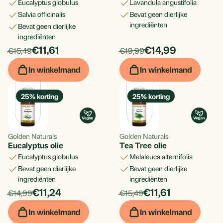
Eucalyptus globulus
Lavandula angustifolia
Salvia officinalis
bevat geen dierlijke
ingrediënten
bevat geen dierlijke
ingrediënten
Toevoegen aan ver
products.price_discounted:
products.price_d
Per
€11,61
Per
€14,99
products.price_default:
products.price_default:
€15,49
€19,99
stuk
stuk
In winkelmand
In winkelmand
Aan standaard lijst t
Aan nieuwe lijst toev
25
% korting
25
% korting
Golden Naturals
Golden Naturals
Eucalyptus olie
Tea Tree olie
Annule
Eucalyptus globulus
Melaleuca alternifolia
bevat geen dierlijke
Bevat geen dierlijke
ingrediënten
ingrediënten
Bekijk verlan
products.price_discounted:
products.price_d
Per
€11,24
Per
€11,61
products.price_default:
products.price_default:
€14,99
€15,49
stuk
stuk
In winkelmand
In winkelmand