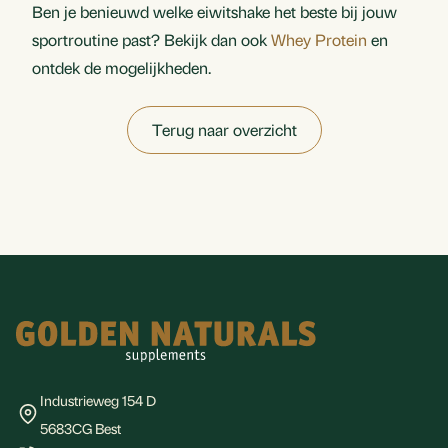
Ben je benieuwd welke eiwitshake het beste bij jouw
sportroutine past? Bekijk dan ook
Whey Protein
en
ontdek de mogelijkheden.
Terug naar overzicht
Footer
Industrieweg 154 D
5683CG Best