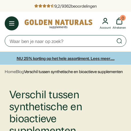
9,2
/
9362
beoordelingen
0
Account
Afrekenen
NU 25% korting op het hele assortiment. Lees meer.....
Home
Blog
Verschil tussen synthetische en bioactieve supplementen
Verschil tussen
synthetische en
bioactieve
supplementen