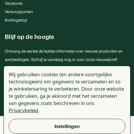
Vacatures
Verkooppunten
Kortingsdop
Blijf op de hoogte
Ontvang als eerste de laatste informatie over nieuwe producten en
aanbiedingen. Schrijf je vandaag nog in voor onze nieuwsbrief!
E-
Wij gebruiken cookies (en andere soortgelijke
mailadres
technologieën) om gegevens te verzamelen en zo
je winkelervaring te verbeteren.
Door onze website
te gebruiken, ga je akkoord met het verzamelen
van gegevens zoals beschreven in ons
Privacybeleid
.
© 2026 - Golden Naturals - Alle genoemde prijzen zijn incl. BTW
Instellingen