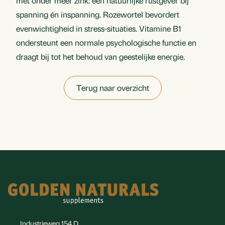
met onder meer zink: een natuurlijke rustgever bij
spanning én inspanning. Rozewortel bevordert
evenwichtigheid in stress-situaties. Vitamine B1
ondersteunt een normale psychologische functie en
draagt bij tot het behoud van geestelijke energie.
Terug naar overzicht
Footer
Industrieweg 154 D