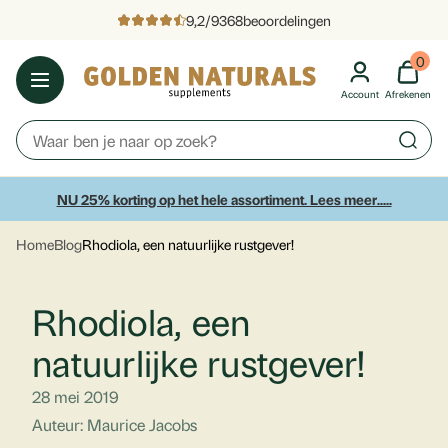
9,2
/
9368
beoordelingen
0
Account
Afrekenen
NU 25% korting op het hele assortiment. Lees meer.....
Home
Blog
Rhodiola, een natuurlijke rustgever!
Rhodiola, een
natuurlijke rustgever!
28 mei 2019
Auteur: Maurice Jacobs