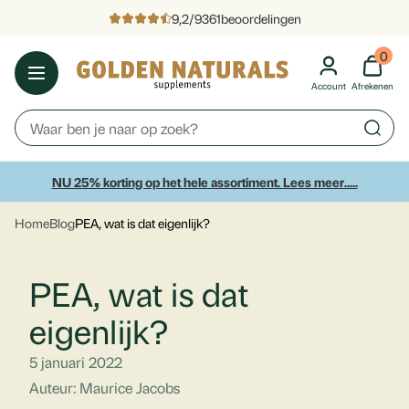
9,2
/
9361
beoordelingen
0
Account
Afrekenen
NU 25% korting op het hele assortiment. Lees meer.....
Home
Blog
PEA, wat is dat eigenlijk?
PEA, wat is dat
eigenlijk?
5 januari 2022
Auteur: Maurice Jacobs