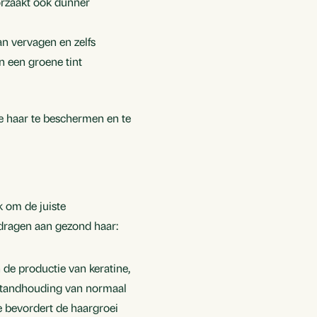
oorzaakt ook dunner
an vervagen en zelfs
n een groene tint
e haar te beschermen en te
k om de juiste
ijdragen aan gezond haar:
n de productie van keratine,
instandhouding van normaal
e bevordert de haargroei