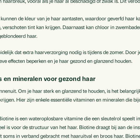
 haarbreuk, vooral als je haar al beschadigd of zwak is. Dit ver
n kunnen de kleur van je haar aantasten, waardoor geverfd haar k
fe, verschoten tint kan krijgen. Daarnaast kan chloor in zwembade
 geblondeerd haar.
lijk dat extra haarverzorging nodig is tijdens de zomer. Door j
ieve effecten beperken en je haar gezond en glanzend houden.
es en mineralen voor gezond haar
nenuit. Om je haar sterk en glanzend te houden, is het belangrij
krijgen. Hier zijn enkele essentiële vitaminen en mineralen die b
 Biotine is een wateroplosbare vitamine die een sleutelrol speelt i
eel is voor de structuur van het haar. Biotine draagt bij aan de 
dt soms in verband gebracht met haaruitval en broos haar. Biotin