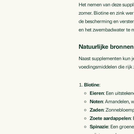
Het nemen van deze supplem
zomer. Biotine en zink wer
de bescherming en verster
en het zwembadwater te mi
Natuurlijke bronnen
Naast supplementen kun je 
voedingsmiddelen die rijk z
Biotine
:
Eieren
: Een uitsteke
Noten
: Amandelen, wa
Zaden
: Zonnebloempi
Zoete aardappelen
:
Spinazie
: Een groene