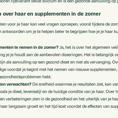
koren rijstvariant bevat silicium en is een gezonde aanvulling op 
n over haar en supplementen in de zomer
 voor je haar kan veel vragen oproepen, vooral tijdens de zome
 antwoorden om je te helpen beter te begrijpen hoe je je haar k
lementen te nemen in de zomer?
Ja, het is over het algemeen ve
ng je je houdt aan de aanbevolen doseringen. Het is belangrijk 
jn als aanvulling op een gezond dieet en niet als vervanging. O
ige voordat je begint met het nemen van nieuwe supplementen, v
 gezondheidsproblemen hebt.
aten verwachten?
De snelheid waarmee je resultaten ziet, kan var
oals je dieet, levensstijl en de huidige conditie van je haar. Over
n verbeteringen zien in de gezondheid en het uiterlijk van je haa
 haar langzaam groeit en het tijd kost voordat de effecten van s