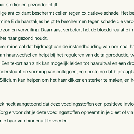
ar sterker en gezonder blijft.
tige antioxidant beschermt cellen tegen oxidatieve schade. Het b
amine E de haarzakjes helpt te beschermen tegen schade die ve
e zon en vervuiling. Daarnaast verbetert het de bloedcirculatie i
 het haar gezond houdt.
tieel mineraal dat bijdraagt aan de instandhouding van normaal haa
van haarweefsel en helpt bij het reguleren van de talgproductie, 
. Een tekort aan zink kan mogelijk leiden tot haaruitval en een dro
ondersteunt de vorming van collageen, een proteïne dat bijdraagt 
r. Silicium kan helpen om het haar dikker en sterker te maken, en 
k heeft aangetoond dat deze voedingsstoffen een positieve invl
org ervoor dat je deze voedingsstoffen opneemt in je dieet of via
e haar van binnenuit te voeden.