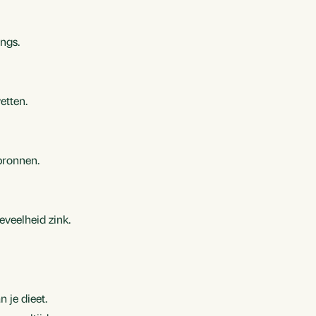
ings.
etten.
 bronnen.
veelheid zink.
 je dieet.