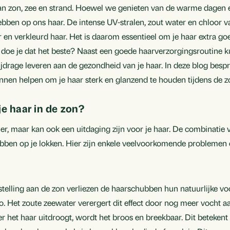
an zon, zee en strand. Hoewel we genieten van de warme dagen en
hebben op ons haar. De intense UV-stralen, zout water en chloo
r en verkleurd haar. Het is daarom essentieel om je haar extra go
oe je dat het beste? Naast een goede haarverzorgingsroutine 
jdrage leveren aan de gezondheid van je haar. In deze blog besp
en helpen om je haar sterk en glanzend te houden tijdens de z
je haar in de zon?
er, maar kan ook een uitdaging zijn voor je haar. De combinatie
ebben op je lokken. Hier zijn enkele veelvoorkomende problemen 
stelling aan de zon verliezen de haarschubben hun natuurlijke voch
ro. Het zoute zeewater verergert dit effect door nog meer vocht aa
r het haar uitdroogt, wordt het broos en breekbaar. Dit betekent