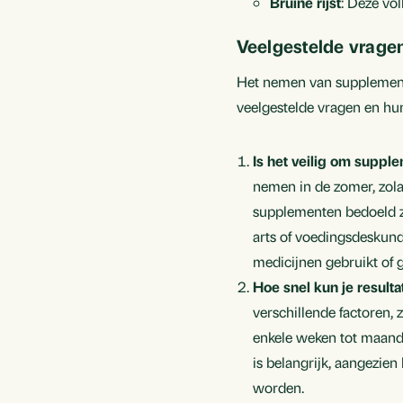
Bruine rijst
: Deze vol
Veelgestelde vrage
Het nemen van supplementen
veelgestelde vragen en hun
Is het veilig om supp
nemen in de zomer, zola
supplementen bedoeld zi
arts of voedingsdeskund
medicijnen gebruikt of
Hoe snel kun je result
verschillende factoren, z
enkele weken tot maande
is belangrijk, aangezien
worden.