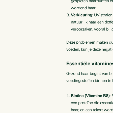
gespleten haarpunten en
wordend haar.
Verkleuring
: UV-strale
natuurlijk haar een dof
veroorzaken, vooral bij
Deze problemen maken duide
voeden, kun je deze negat
Essentiële vitamin
Gezond haar begint van bin
voedingsstoffen binnen te 
Biotine (Vitamine B8)
:
een proteïne die essenti
haar, en een tekort wor