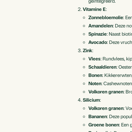
geïntegreerd.
Vitamine E
:
Zonnebloemolie
: Ee
Amandelen
: Deze no
Spinazie
: Naast biot
Avocado
: Deze vruch
Zink
:
Vlees
: Rundvlees, ki
Schaaldieren
: Oeste
Bonen
: Kikkererwten
Noten
: Cashewnoten 
Volkoren granen
: B
Silicium
:
Volkoren granen
: Vo
Bananen
: Deze popul
Groene bonen
: Een 