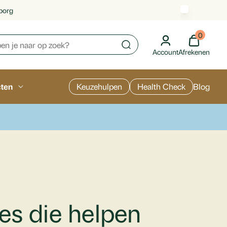
borg
0
Account
Afrekenen
cten
Keuzehulpen
Health Check
Blog
es die helpen