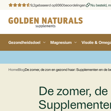
9,2
gebaseerd op
9360
beoordelingen
Nu besteld, m
Gezondheidsdoel
Magnesium
Visolie & Omeg
Home
Blog
De zomer, de zon en gezond haar: Supplementen en de bes
De zomer, de
Supplementen