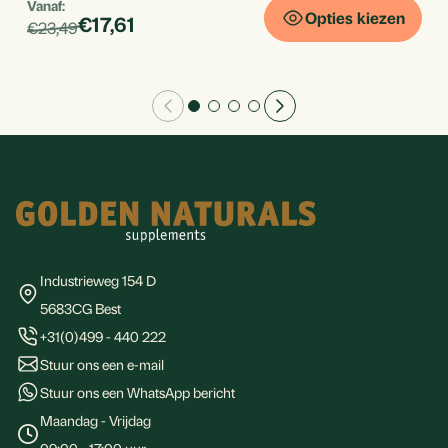
Vanaf:
Opties kiezen
€17,61
€23,49
Footer
Industrieweg 154 D
5683CG Best
+31(0)499 - 440 222
Stuur ons een e-mail
Stuur ons een WhatsApp bericht
Maandag - Vrijdag