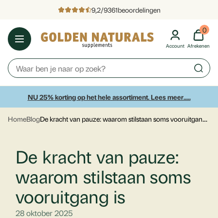
9,2
/
9361
beoordelingen
0
Account
Afrekenen
NU 25% korting op het hele assortiment. Lees meer.....
De kracht van pauze: waarom stilstaan soms vooruitgang is
Home
Blog
De kracht van pauze:
waarom stilstaan soms
vooruitgang is
28 oktober 2025