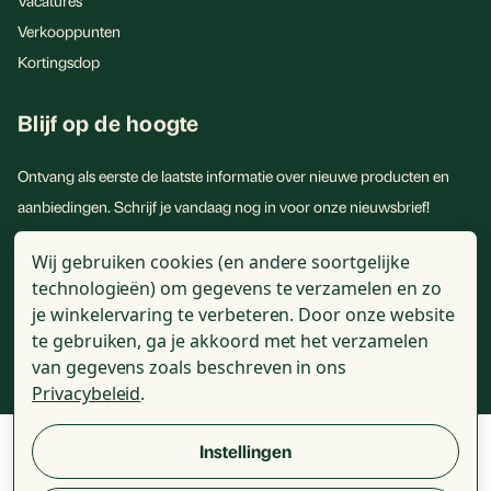
Vacatures
Verkooppunten
Kortingsdop
Blijf op de hoogte
Ontvang als eerste de laatste informatie over nieuwe producten en
aanbiedingen. Schrijf je vandaag nog in voor onze nieuwsbrief!
E-
Wij gebruiken cookies (en andere soortgelijke
mailadres
technologieën) om gegevens te verzamelen en zo
je winkelervaring te verbeteren.
Door onze website
te gebruiken, ga je akkoord met het verzamelen
van gegevens zoals beschreven in ons
Privacybeleid
.
© 2026 - Golden Naturals - Alle genoemde prijzen zijn incl. BTW
Instellingen