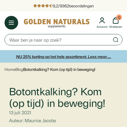
9,2
/
9362
beoordelingen
0
Account
Afrekenen
NU 25% korting op het hele assortiment. Lees meer.....
Home
Blog
Botontkalking? Kom (op tijd) in beweging!
Botontkalking? Kom
(op tijd) in beweging!
13 juli 2021
Auteur: Maurice Jacobs