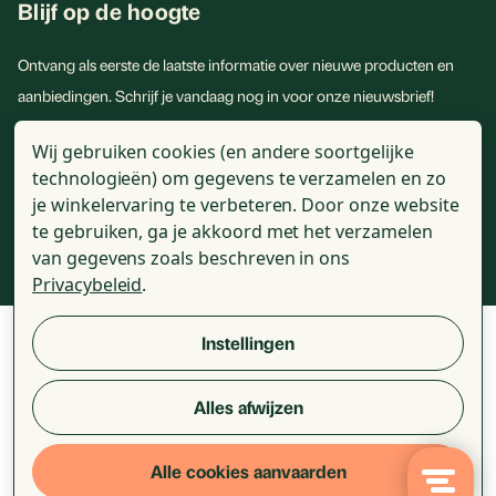
Blijf op de hoogte
Ontvang als eerste de laatste informatie over nieuwe producten en
aanbiedingen. Schrijf je vandaag nog in voor onze nieuwsbrief!
E-
Wij gebruiken cookies (en andere soortgelijke
mailadres
technologieën) om gegevens te verzamelen en zo
je winkelervaring te verbeteren.
Door onze website
te gebruiken, ga je akkoord met het verzamelen
van gegevens zoals beschreven in ons
Privacybeleid
.
© 2026 - Golden Naturals - Alle genoemde prijzen zijn incl. BTW
Instellingen
Alles afwijzen
Review voorwaarden
Algemene voorwaarden
Disclaimer
Privacy statement
Cookie statement
Alle cookies aanvaarden