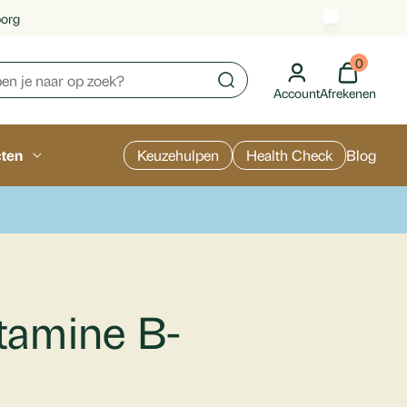
borg
0
Account
Afrekenen
cten
Keuzehulpen
Health Check
Blog
itamine B-