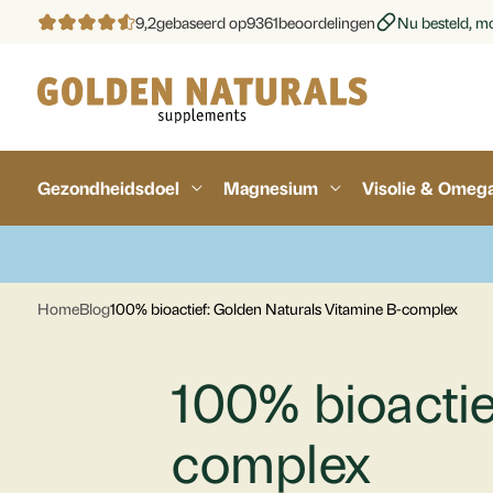
9,2
gebaseerd op
9361
beoordelingen
Nu besteld, mo
Gezondheidsdoel
Magnesium
Visolie & Omeg
Home
Blog
100% bioactief: Golden Naturals Vitamine B-complex
100% bioactie
complex