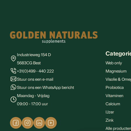
Footer
Categori
Industrieweg 154 D
5683CG Best
Web only
+31(0)499 - 440 222
Magnesium
Stuur ons een e-mail
Visolie & Ome
Stuur ons een WhatsApp bericht
Probiotica
Maandag - Vrijdag
Vitaminen
09:00 - 17:00 uur
Calcium
IJzer
Zink
Alle producte